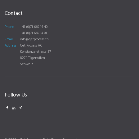
Contact
Phone
+41 (0)71 669 14 40
+41 (0)71 669 14 01
Email
info@getprocess.ch
Address
Get Process AG
Konstanzerstrasse 37
8274 Tägerwilen
Schweiz
Follow Us