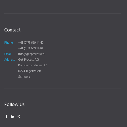
Contact
Phone
+41 (0)71 669 14 40
+41 (0)71 669 14 01
Email
info@getprocess.ch
Address
Get Process AG
Konstanzerstrasse 37
8274 Tägerwilen
Schweiz
Follow Us